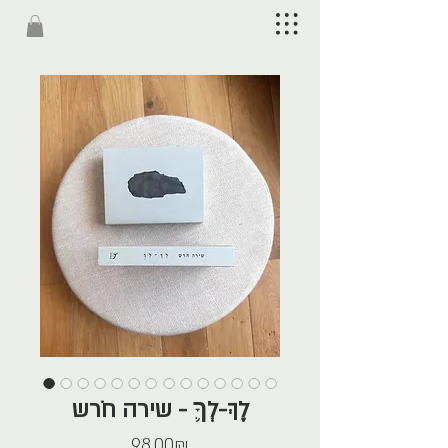
לֶךְ-לְךָ֛ - שירה חֹרש
Price
‏98.00 ‏₪