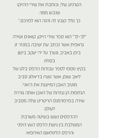
הטרנינג שלי, וכותבת את שירי ההייקו
שנבעו ממני.
כך נולד קובץ זה והנה הוא לפניכם."
״לך-לך״ הוא ספר שירי הייקו, קואנים ושירה
גראפית אשר נכתב עת ישיבה במנזר זן
ביפן באביב, ונערך על ידי יעקב ביטון
בסתיו.
בקיץ נוספו לספר עבודות הדפס בלט של
ליאב שופן, אשר נוצרו בדיאלוג סביב
מוטיב האבן המייצגת את ה׳אני׳.
הגלופות הן נגזרות של האבן אותה גוררת
שירה בפרפורמנס הריטריט שלה מסביב
לעולם.
ההדפסים נעשו בשיטה מעורבת
המשלבת בין גישת הדפס העץ היפני
והדפס הלינולאום האירופאי.