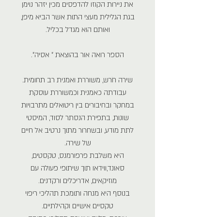
את ניירות הקוזו להדפסים מכין יזהר נוימן
בגת הגלילית מעצי התות אשר הביא מיפן,
ואותם הוא מגדל בכליל.
הספר רואה אור בהוצאת ״ אסיה״.
שירה חֹרש, משוררת ואמנית רב תחומית.
עבודתה כאמנית וכמשוררת עוסקת
במחקר ובחיבורים בין ריטואלים מתרבויות
שונות, בתפירת הנסתר לסוד, המיסטי
לתת מודע, ובשחרור מתוך נרטיב אל חיים
של שירה.
היא משלבת פרפורמנס, טקסטים,
סאונד,ווידאו תוך שיתופי פעולה עם
מוזיקאים, אדריכלים ורקדנים.
בנוסף היא מנחה ותומכת תהליכי ריפוי
טקסיים אישיים וקהילתיים.