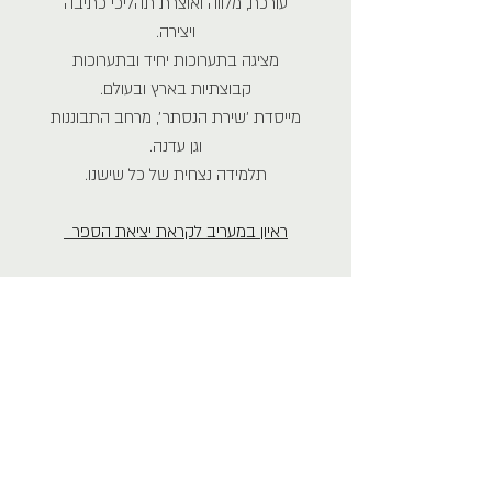
עורכת, מלווה ואוצרת תהליכי כתיבה
ויצירה.
מציגה בתערוכות יחיד ובתערוכות
קבוצתיות בארץ ובעולם.
מייסדת ׳שירת הנסתר׳, מרחב התבוננות
וגן עדנה.
תלמידה נצחית של כל שישנו.
ראיון במעריב לקראת יציאת הספר
״הקובץ ׳לך לך׳ הוא הדהוד של הציווי
הראשון לאדם הראשון שדעתו יכלה לעמוד
על אתגר אמונת הייחוד,
בטבורו של ציווי זה נמצא מסד החיים
לאדם הראשון בכלל:
״וַיִּקַּח ה' אֱלֹהִים, אֶת-הָאָדָם; וַיַּנִּחֵהוּ בְגַן-עֵדֶן,
לְעָבְדָהּ וּלְשָׁמְרָהּ״.
וזו מהותו של הקובץ הזה, ידיעת הגן