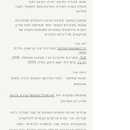
מנחה תהליכי כתיבה, יצירה ויציאה לאור
פועלת בשדה השירה, הפרפורמנס, הסאונד, הקול
והמיצב
עוסקת במחקר ובחיבורים בין ריטואלים מתרבויות
שונות, בתפירת הנסתר לסוד והמיסטי לתת-מודע,
ויוצרת פרויקטים עצמאיים ומשתפת פעולה עם
מוזיקאים, אדריכלים ורקדנים
ראו אור:
׳כל האמונות תפלות׳
(בעריכת יקיר בן משה, פרדס,
2015),
׳11:11׳
(בעריכת אלכס בן-ארי, הקיבוץ המאוחד, 2018),
׳לך-לך׳
(בעריכת יעקב ביטון, אסיה, 2023)
יראה אור:
׳שנות שמיטה׳ – ספר ופרויקט המשלב שירה, סאונד
ושוטטות
מפתחת ומלמדת את
׳Poetics Therapy-שירת מרפא׳
-
חזרה לגן העדנ(ה)
עבודתי חורגת מתחום האמנות אל עבר תהליכי ריפוי
וקהילה, אני יוצרת מרחבים טקסיים לרפלקציה
קולקטיבית, עיבוד אבל, והתמרה יצירתית. יזמתי
והובלתי פרויקטים מבוססי-קהילה אמנות ורוח במגוון