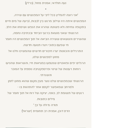
)
נעה חולדאי, אמנית מחול, (ברלין
◦
״אני רוצה להמליץ בכל ליבי על המפגשים עם שירה,
המפגשים איתה היו שילוב מרגש בין לבבות, נביעה של מים חיים
בתקופה צחיחה ולא פשוטה שהרוו את הנפש ושימחו את הלב.
הרגשתי שאני מוצאת ברגעי הביחד ובכתיבה נחמה,
שהשירים והנושאים ששירה הביאה אל תוך המפגשים היו חומר
חי שפעם בתוכי ויצרו תנועה חדשה.
התרגילים והכוונות יצרו חיבורים חדשים שהמשיכו וזלגו אל
מחוץ למפגשים שלנו,
הרגלים יפים ופואטיים שנטמעו במציאות חיי, והשראות שהניעו
רוחות רעננות של שינוי ופרספקטיבה נוספת על המוכר
והשגרתי.
הרגשתי שבמפגשים שלנו נוצר מעין מקום שהוא מחוץ לזמן
ולמרחב שמאפשר לקסם אחר להתהוות בו -
רגעים של תשומת לב, כוונה, יציקה של רוח אל תוך חומר של
מילים כתובות.
תודה גדולה על כך.״
)
הדס דוכן, אמנית רב תחומית (ישראל