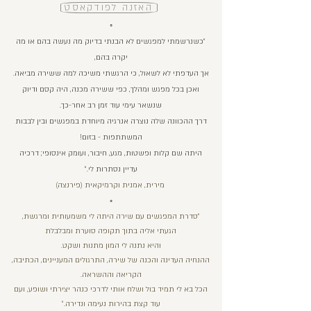
האזנה לפודקאסט
◦
״כשנרשמתי למפגשים לא הבנתי בדיוק מה נעשה בהם או מה
יקרה בהם,
אך העדפתי לא לשאול,
כי הרגשתי משיכה למה ששירה מביאה.
ואכן בכל מפגש ומהלך, כפי ששירה מכנה, היה קסם ודיוק
שנשאר עימי עוד זמן רב אחר-כך.
דרך ההכוונה שלה נוצרה אנרגיה מיוחדת במפגשים ובין לבבות
המשתתפות - בזום!
היתה שם קלות ופשטות, מגע, חיבור, ועומק אינסופי; דרכיה
עדיין נסתרות לי.״
מירית, אמנית וקרמיקאית (פירנצה)
◦
״סדרת המפגשים עם שירה היתה לי משמעותית ומרגשת,
הגעתי אליה בתוך תקופה סוערת ומבלבלת
והיא נתנה לי המון מתנות ושקט.
ההנחיה העדינה והכנה של שירה, התרגולים המעניינים, הכתיבה,
הקריאה וההשראה.
הכל בא לי תמיד בול ושלח אותי לדרכי כנהר יצירתי ושופע, ועם
עוד קצת בהירות נעימה ונדירה.״