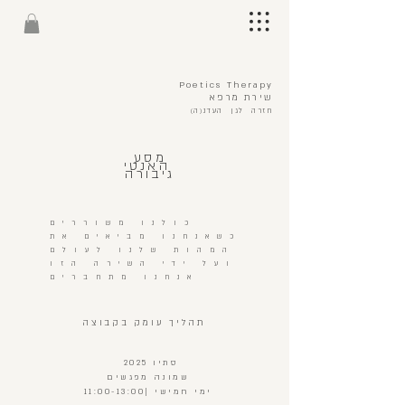
Poetics Therapy
שירת מרפא
חזרה לגן העדנ(ה)
מסע
האנטי
גיבורה
כולנו משוררים
כשאנחנו מביאים את
המהות שלנו לעולם
ועל ידי השירה הזו
אנחנו מתחברים
תהליך עומק בקבוצה
סתיו 2025
שמונה מפגשים
ימי חמישי |11:00-13:00