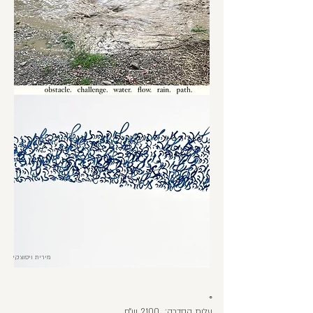
מירית ויסוצקי
◦
עלות הסדרה:
2100 ש״ח