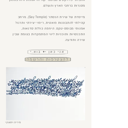
מסגרות ברחבי הארץ והעולם.
מייסדת של שירת הנסתר (Say Temple), מרחב
קהילתי להתבוננות פואטית, ריפוי יצירתי ותרגול
אמנותי מבוסס-טקס. היוזמה כוללת סדנאות,
התכנסויות ותוכניות ליווי המתמקדות בצומת שבין
שירה ותודעה.
אני כאן ⇠ בוא.י
להצטרפות והרשמה
מירית ויסוצקי