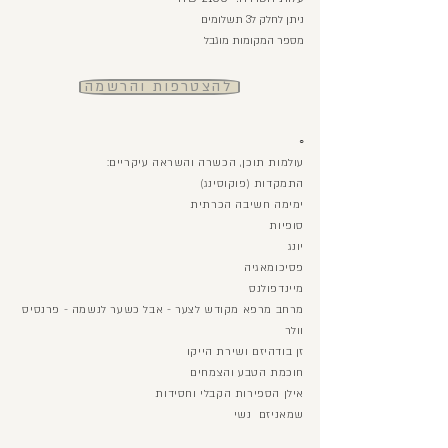
ניתן לחלק ל3 תשלומים
מספר המקומות מוגבל
להצטרפות והרשמה
◦
עולמות תוכן, הכשרה והשראה עיקריים:
התמקדות (פוקוסינג)
ימימה חשיבה הכרתית
סופיות
יונג
פסיכומאגיה
מיינדפולנס
מרחב מרפא מקודש לצער - אבל כשער לנשמה - פרנסיס
וולר
זן בודהיזם ושירת הייקו
חוכמת הטבע והצמחים
אילן הספירות הקבלי וחסידות
שמאניזם נשי