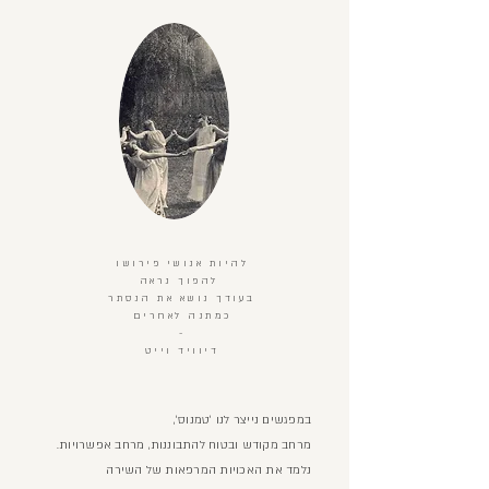
להיות אנושי פירושו
להפוך נראה
בעודך נושא את הנסתר
כמתנה לאחרים
-
דיוויד וייט
,במפגש
ים נייצר לנו ׳טמנוס׳
.מרחב מקודש ובטוח להתבוננות, מרחב אפשרויות
נל
מד את האכויות המרפאות של השירה