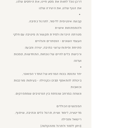
,דרכן נוכל ל
חוות את מסע חיינו, את היחסי
ם שלנו
את הגוף ש
לנו, את היצירה שלנו
◦
.קבוצה אינטימית ללימוד, לתרגול כתיבה
ולהתפתחות אישית
מטרתה היכרות ולמידת תקשור.ת מיטיבה עם חלקי
העצמי השונים - הנסתרים והגלויים
פתיחת ופיתוח ערוצי כתיבה, יצירה והבעה
ורכישת כלים לחיים של נוכחות, התחדשות, סמכות
ועדנה
◦
,יחד נתנסה בכוח המרפא של התדר הפואטי
ב
יכולת להתאסף סביבו כקהילה - בעיתות מורכבות
וכואבות
.ונשהה במרחב
שנפתח בין הנרטיבים שמתפרקים
המפגשים הכוללים
מדיטציה, לימוד ושיח, תרגול
כלים וכת
יבה, שיתוף,
ריטואל ותפילה
הקלטה)
(נ
יתן ללמוד ולתרגל מה