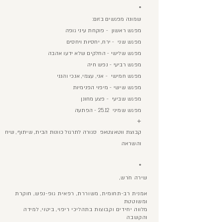
◦
:שמונה מפגשים בזום
מפגש ראשון - פוקחת
עיני גופה
מפגש שני - ירח, יחסיות ויחסים
מפגש שלישי - החלקים שלא ידעו אהבה
מפגש רביעי - נפש חיה
מפגש חמישי - אני, עצמי, אנכי והנני
מפגש שישי - מיפוי הפנימיות
מפגש שביעי - פצע מחונן
מפגש שמיני 25.12 - הפתעה
+
קבוצת ווטאצטאפ סגורה לתרגול כוונות הבית, שי
תוף, שיח
והשראה
◦
שירה חֹרש,
אמנית רב-תחומית, משוררת, רפאית גופ-נפש, חוקרת
ומשוטטת
מלווה יחידים וקבוצות בתהליכי ריפוי, ביטוי, למידה
והקשבה