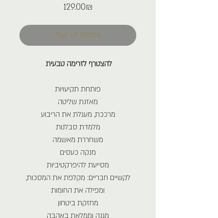
Price
‏129.00 ‏₪
Out of Stock
להצטרף לזרימה טבעית
פותחת תקיעויות
מאזנת שליטה
מרככת, מעגלת את הריבוע
מלמדת סבלנות
משחררת מאשמה
מנקה כעסים
מסייעת להיפרקטיביות
לקשיים חבריים: מקלפת את המסכות,
ומפילה את החומות
מחזקת ביטחון
מגנה וממלאת באהבה