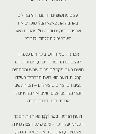
עצים מתַקשרים זה עם זה? מגדלים
באהבה את צאצאיהם? סועדים את
שכניהם הזקנים והחולים? מהגרים מיער
ליער? יכולים ללמוד ולזכור?
אכן, מה שמתרחש ביער אינו פנטזיה.
לעצים יש תחושות, רגשות, זיכרונות. הם
חשים כאב, מקבלים מכות שמש ומפתחים
קמטים. היער הוא רשת חברתית פעילה.
עצים הם יצורים סוציאליים – הם חולקים
חומרי מזון עם עצים חולים ואף מזהירים זה
את זה מפני סכנה קרֵבה.
היערן הגרמני
פטר ווֹלֶבֶּן
מאיר את הסבך
הנסתר של היער - ומעניק לנו הצצה נדירה
ואינטימית, המרחיבה את גבולות הדמיון,