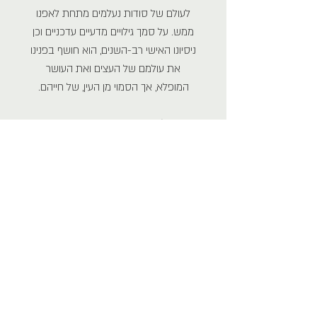
לעולם של סודות נעלמים מתחת לאפנו
ממש. על סמך גילויים מדעיים עדכניים וכן
ניסיונו האישי רב-השנים, הוא חושף בפנינו
את עולמם של העצים ואת העושר
המופלא, אך הסמוי מן העין, של חייהם.
פטר וולבן
, יליד 1964, נמשך לטבע מאז
ילדותו והקדיש את כל חייו לעצים. הוא למד
יערנות ועבד כ-20 שנה בשירות היערות
הלאומי של גרמניה. וולבן מנהל היום יער
בגישה ידידותית לסביבה בהרי האייפל
שבמערב גרמניה, ופועל להשבתו של היער
הראשוני.