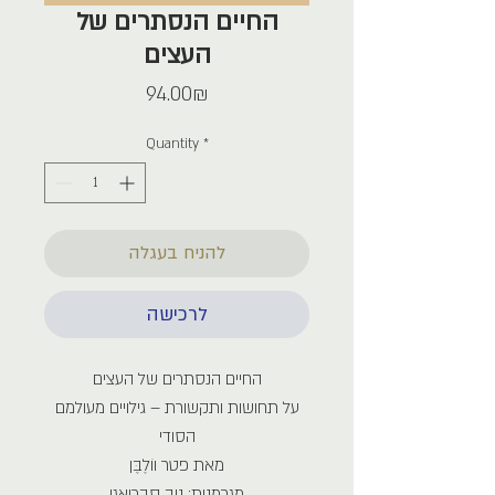
החיים הנסתרים של
העצים
Price
‏94.00 ‏₪
Quantity
*
להניח בעגלה
לרכישה
החיים הנסתרים של העצים
על תחושות ותקשורת – גילויים מעולמם
הסודי
מאת פטר ווֹלֶבֶּן
מגרמנית: ניב סבריאגו