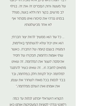
של מעשה ורוח, המַפְרים זה את זה. בגילוי
לב מרשים, בקור רוח וללא בושה, מגולל
בפנינו גנדהי את סיפורו ואינו מסתיר אף
לא אחד מכישלונותיו.
... כל עוד הוא ממשיך להיות יצור חברתי,
הוא אינו יכול שלא להשתתף בַּאלימות,
המצויה בעצם קיומה של החברה. כאשר
שתי אומות נלחמות, תפקידו של חסיד
אהימסה לעצור את המלחמה. זה שאינו
מתאים לחובה זו... זה שאינו כשיר להתנגד
למלחמה יכול לקחת חלק במלחמה, ובד
בבד לנסות בכל מאודו לשחרר את עצמו,
את אומתו ואת העולם ממלחמה."
הקורא הישראלי יופתע לגלות עד כמה
רלוונטי גנדהי לסוגיות המעסיקות אותנו כאן