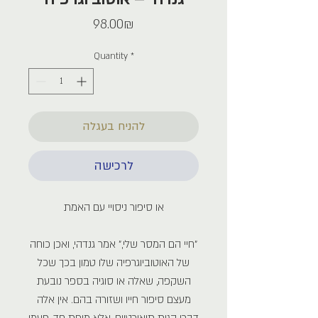
Price
‏98.00 ‏₪
Quantity
*
להניח בעגלה
לרכישה
או סיפור ניסויי עם האמת
"חיי הם המסר שלי," אמר גנדהי, ואכן כוחה
של האוטוביוגרפיה שלו טמון בכך שכל
השקפה, שאלה או סוגיה בספר נובעת
מעצם סיפור חייו ושזורה בהם. אין אלה
דברי הגות תיאורטיים, אלא מופת חד-פעמי