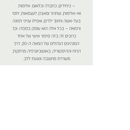
– כיחידים, כחברה וכלאום. אלימות
ואי-אלימות, שחרור ומאבק לעצמאות, יחסי
בעל-אשה וחינוך ילדים, ואפילו ענייני תזונה
ורפואה – בכל אלה הוא עוסק בספרו. וכך
כרוכים זה בזה סיפור אישי של אחד
המנהיגים הגדולים של המאה ה-20, דרך
הרוח וההיסטוריה, באוטוביוגרפיה מרתקת,
מעוררת מחשבה ונוגעת ללב.
"דומה שבעידן זה של אלימות נותר עדיין
הד לקולו העקשני של האיש שדיבר על
אלטרנטיבה לתורת הכוח האלים." (מתוך
אחרית הדבר-ד"ר יוחנן גרינשפון).
מ.ק. גנדהי (M. K. Gandhi )
לעברית : ינץ לוי
2005