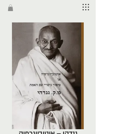
גנדהי – אוטוביוגרפיה