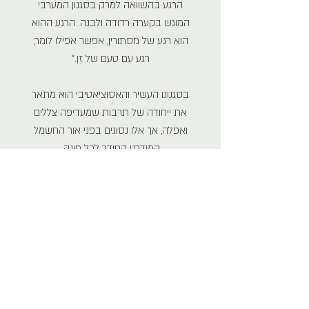
הרגע בהשוואה למרק בסגנון המערבי
המוגש בקערה רדודה ולבנה. הרגע ההוא
הוא רגע של מסתורין, אפשר אפילו לומר,
רגע עם טעם של זֵן.״
בסגנונו העשיר והאסוציאטיבי הוא מתאר
את ייחודה של תרבות שמעדיפה צללים
ואפלה, אך אלו נסוגים בפני אור החשמל
המודרני החודר לכל פינה.
דורון ב. כהן, שתרגם בעבר מיצירותיהם של
טניזקי ושל סופרים יפנים אחרים, הוסיף
לתרגומו הערות ואחרית דבר.
ג'ונאיצ'ירו טניזקי (Jun'ichirō Tanizaki)
מיפנית: דורון ב. כהן
2013