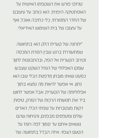
טניזקי פורש את השקפתו האישית על
האסתטיקה היפנית. הוא כותב על עיצובם
של החדר המסורתי, כלי כתיבה ואוכל, ואף
על עיצובו של בית השימוש האידיאלי.
״יתרונה של קערית הלק הוא בתחושה
שמתעוררת ברגע שבין הסרת המכסה
וקירוב הקערית אל הפה, ובהתבוננות לתוך
עומקו האפלולי של הנוזל השקט שצִבעו
כמעט שאינו מובחן מדפנות הכלי שבו הוא
נתון. אי אפשר לראות מה נמצא בתוך
אפלוליותה של הקערית, אבל אפשר לחוש
ביד את תנועותיו הרכות של המרק, טיפות
דקות מצטברות על שפתי הכלי, האדים
עולים ומטפסים מבפנים, והניחוח שהם
נושאים איתם עד סמוך לפה רומז על
הטעם הצפוי. איזה הבדל בתחושה של