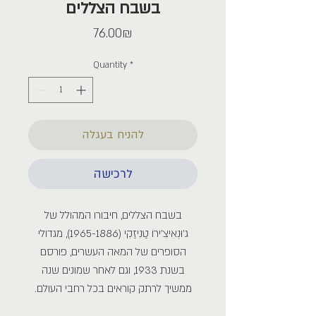
בשבח הצללים
Price
‏76.00 ‏₪
Quantity
*
להניח בעגלה
לרכישה
בשבח הצללים, חיבורו המהולל של
ג'וּנְאִיצִ'ירוֹ טַנִיזַקִי (1965-1886), מגדולי
הסופרים של המאה העשרים, פורסם
בשנת 1933, וגם לאחר שמונים שנה
ממשיך לרתק קוראים בכל רחבי העולם.